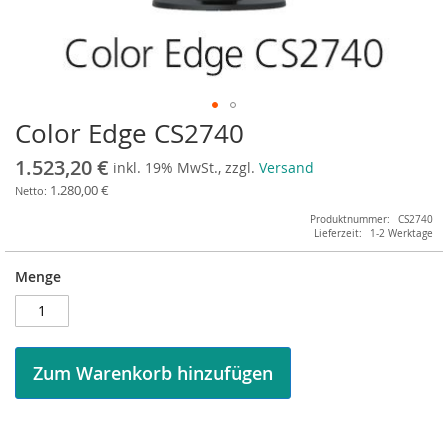
Color Edge CS2740
Zum
Anfang
1.523,20 €
inkl. 19% MwSt., zzgl.
Versand
der
Bildergalerie
1.280,00 €
springen
Produktnummer
CS2740
Lieferzeit
1-2 Werktage
Menge
Zum Warenkorb hinzufügen