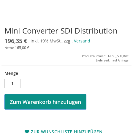
Mini Converter SDI Distribution
Zum
Anfang
196,35 €
inkl. 19% MwSt., zzgl.
Versand
der
Bildergalerie
165,00 €
springen
Produktnummer
MinC_ SDI_Dist
Lieferzeit
auf Anfrage
Menge
Zum Warenkorb hinzufügen
ZUR WUNSCHLISTE HINZUFÜGEN