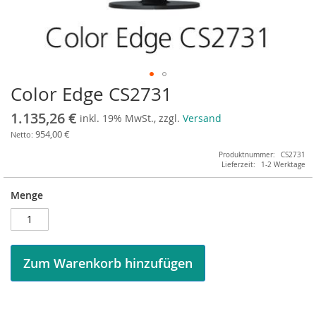
Color Edge CS2731
Zum
Anfang
1.135,26 €
inkl. 19% MwSt., zzgl.
Versand
der
Bildergalerie
954,00 €
springen
Produktnummer
CS2731
Lieferzeit
1-2 Werktage
Menge
Zum Warenkorb hinzufügen