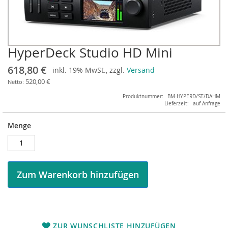
HyperDeck Studio HD Mini
Zum
Anfang
618,80 €
inkl. 19% MwSt., zzgl.
Versand
der
Bildergalerie
520,00 €
springen
Produktnummer
BM-HYPERD/ST/DAHM
Lieferzeit
auf Anfrage
Menge
Zum Warenkorb hinzufügen
ZUR WUNSCHLISTE HINZUFÜGEN