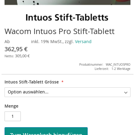
Wacom Intuos Pro Stift-Tablett
Zum
Anfang
Ab
inkl. 19% MwSt., zzgl.
Versand
der
Bildergalerie
362,95 €
springen
305,00 €
Produktnummer
WAC_INTUOSPRO
Lieferzeit
1-2 Werktage
Intuos Stift-Tablett Grösse
Menge
Zum Warenkorb hinzufügen