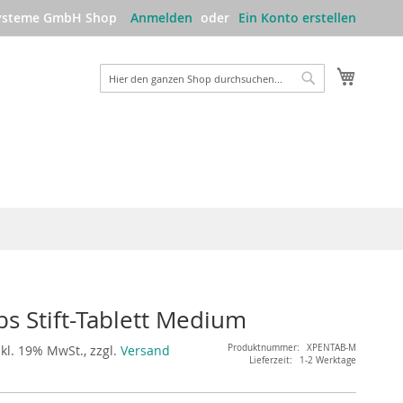
Systeme GmbH Shop
Anmelden
Ein Konto erstellen
Mein W
Suche
Suche
s Stift-Tablett Medium
kl. 19% MwSt., zzgl.
Versand
Produktnummer
XPENTAB-M
Lieferzeit
1-2 Werktage