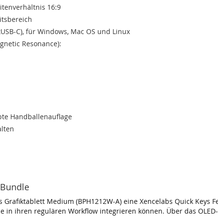
itenverhältnis 16:9
itsbereich
2xUSB-C), für Windows, Mac OS und Linux
agnetic Resonance):
bte Handballenauflage
alten
 Bundle
 Grafiktablett Medium (BPH1212W-A) eine Xencelabs Quick Keys F
e in ihren regulären Workflow integrieren können. Über das OLED