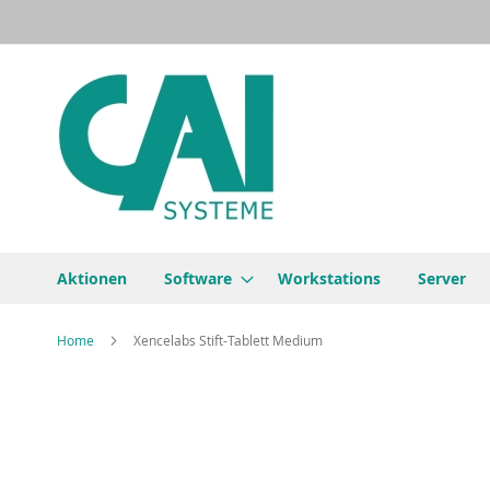
Direkt
zum
Inhalt
Aktionen
Software
Workstations
Server
Home
Xencelabs Stift-Tablett Medium
Zum
Ende
der
Bildergalerie
springen