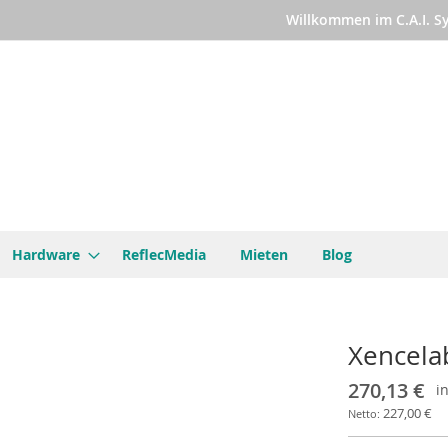
Willkommen im C.A.I. 
Hardware
ReflecMedia
Mieten
Blog
Xencelab
270,13 €
in
227,00 €