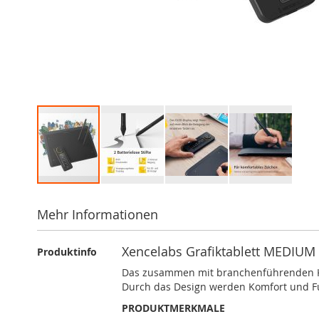
Zum
Anfang
Mehr Informationen
der
Bildergalerie
Mehr
springen
Xencelabs Grafiktablett MEDIUM
Produktinfo
Informationen
Das zusammen mit branchenführenden Künst
Durch das Design werden Komfort und Fun
PRODUKTMERKMALE