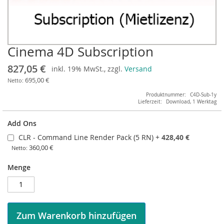
Cinema 4D Subscription
Zum
Anfang
827,05 €
inkl. 19% MwSt., zzgl.
Versand
der
Bildergalerie
695,00 €
springen
Produktnummer
C4D-Sub-1y
Lieferzeit
Download, 1 Werktag
Add Ons
CLR - Command Line Render Pack (5 RN)
+
428,40 €
360,00 €
Menge
Zum Warenkorb hinzufügen