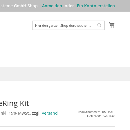
Systeme GmbH Shop
Anmelden
Ein Konto erstellen
Mein W
Suche
Suche
eRing Kit
inkl. 19% MwSt., zzgl.
Versand
Produktnummer
RMLR-KIT
Lieferzeit
5-8 Tage