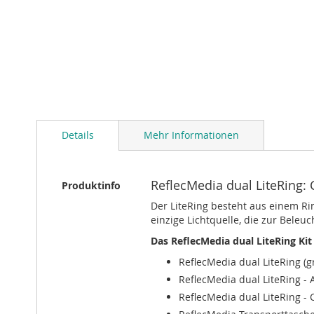
Zum
Anfang
Details
Mehr Informationen
der
Bildergalerie
springen
Mehr
ReflecMedia dual LiteRing:
Produktinfo
Informationen
Der LiteRing besteht aus einem Ri
einzige Lichtquelle, die zur Bele
Das ReflecMedia dual LiteRing Kit
ReflecMedia dual LiteRing (g
ReflecMedia dual LiteRing - 
ReflecMedia dual LiteRing - C