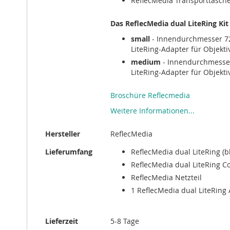
ReflecMedia Transporttasch
Das ReflecMedia dual LiteRing Kit 
small
- Innendurchmesser 
LiteRing-Adapter für Objekti
medium
- Innendurchmess
LiteRing-Adapter für Objekti
Broschüre Reflecmedia
Weitere Informationen...
Hersteller
ReflecMedia
Lieferumfang
ReflecMedia dual LiteRing (b
ReflecMedia dual LiteRing Co
ReflecMedia Netzteil
1 ReflecMedia dual LiteRing
Lieferzeit
5-8 Tage