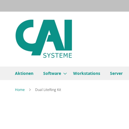
Direkt
zum
Inhalt
Aktionen
Software
Workstations
Server
Home
Dual LiteRing Kit
Zum
Ende
der
Bildergalerie
springen