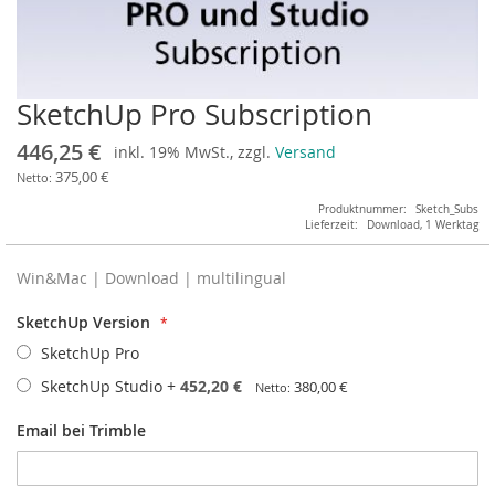
SketchUp Pro Subscription
Zum
Anfang
446,25 €
inkl. 19% MwSt., zzgl.
Versand
der
Bildergalerie
375,00 €
springen
Produktnummer
Sketch_Subs
Lieferzeit
Download, 1 Werktag
Win&Mac | Download | multilingual
SketchUp Version
SketchUp Pro
SketchUp Studio
+
452,20 €
380,00 €
Email bei Trimble